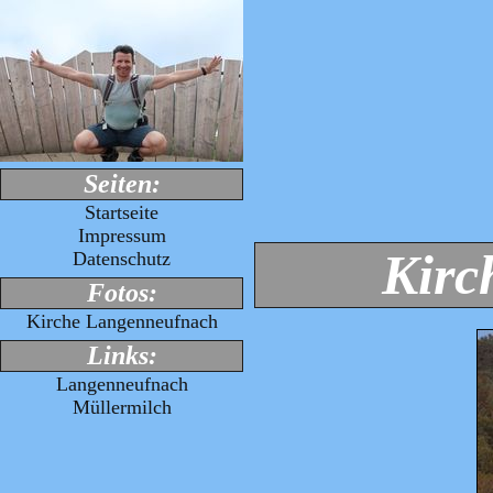
Seiten:
Startseite
Impressum
Kirc
Datenschutz
Fotos:
Kirche Langenneufnach
Links:
Langenneufnach
Müllermilch